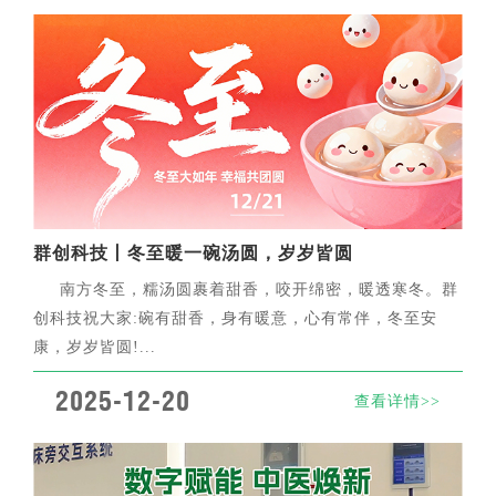
群创科技丨冬至暖一碗汤圆，岁岁皆圆
南方冬至，糯汤圆裹着甜香，咬开绵密，暖透寒冬。群
创科技祝大家:碗有甜香，身有暖意，心有常伴，冬至安
康，岁岁皆圆!...
2025-12-20
查看详情>>