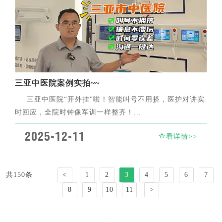
三亚中医院案例实拍~~
三亚中医院“开外挂"啦！智能叫号不用挤，医护对讲实
时回应，全院时钟像军训一样整齐！...
2025-12-11
查看详情>>
共150条
<
1
2
3
4
5
6
7
8
9
10
11
>